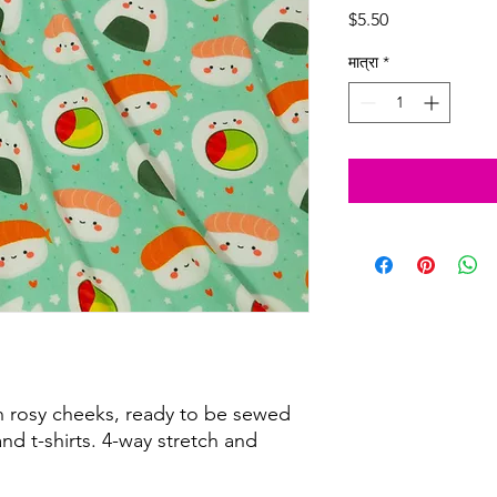
मूल्य
$5.50
मात्रा
*
th rosy cheeks, ready to be sewed
nd t-shirts. 4-way stretch and