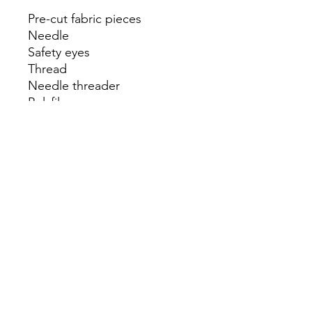
Pre-cut fabric pieces
Needle
Safety eyes
Thread
Needle threader
Polyfil
Instructions
Suitable for ages 5+. Kids
under 10 may need help from
an adult.
बिजी बी फैशन और कला